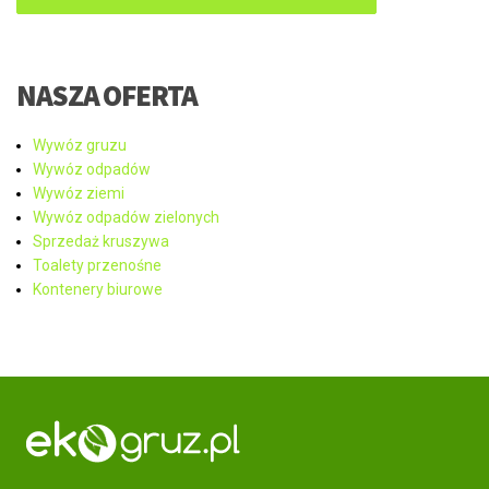
NASZA OFERTA
Wywóz gruzu
Wywóz odpadów
Wywóz ziemi
Wywóz odpadów zielonych
Sprzedaż kruszywa
Toalety przenośne
Kontenery biurowe