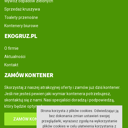
Wywóz odpadów zielonych
Sprzedaż kruszywa
Toalety przenośne
Kontenery biurowe
EKOGRUZ.PL
O firmie
Aktualności
Kontakt
ZAMÓW KONTENER
Skorzystaj z naszej atrakcyjnej oferty i zamów już dziś kontener.
Jeśli nie jesteś pewien jaki wymiar kontenera potrzebujesz,
skontaktuj się z nami. Nasi specjaliści doradzą i podpowiedzą,
który będzie optymalnym rozwiązaniem.
Strona korzysta z plików cookies. Odwiedzając ją
bez dokonania zmian ustawień swojej
ZAMÓW KONTENER
przeglądarki, wyrażasz zgodę na wykorzystanie
plików cookies w celu ułatwienia korzystania z