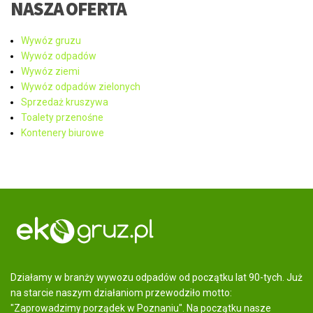
NASZA OFERTA
Wywóz gruzu
Wywóz odpadów
Wywóz ziemi
Wywóz odpadów zielonych
Sprzedaż kruszywa
Toalety przenośne
Kontenery biurowe
Działamy w branży wywozu odpadów od początku lat 90-tych. Już
na starcie naszym działaniom przewodziło motto:
"Zaprowadzimy porządek w Poznaniu". Na początku nasze