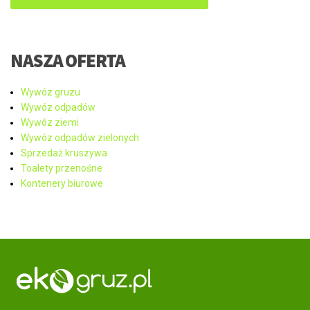
NASZA OFERTA
Wywóz gruzu
Wywóz odpadów
Wywóz ziemi
Wywóz odpadów zielonych
Sprzedaż kruszywa
Toalety przenośne
Kontenery biurowe