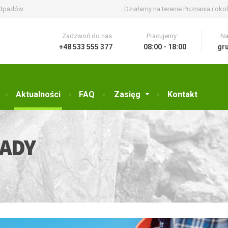
odpadów.
Działamy na terenie Poznania i okol
Zadzwoń do nas
Pracujemy:
Na
+48 533 555 377
08:00 - 18:00
gr
Aktualności
FAQ
Zasięg
Kontakt
ADY