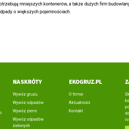
potrzebują mniejszych kontenerów, a także dużych firm budowlan
 odpady o większych pojemnościach.
NA SKRÓTY
EKOGRUZ.PL
Z
Wywóz gruzu
O firmie
Sk
ko
Wywóz odpadów
Aktualności
po
Wywóz ziemi
Kontakt
o
do
Wywóz odpadów
r
zielonych