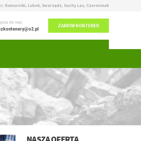
ic:
Komorniki, Luboń, Swarzędz, Suchy Las, Czerwonak
pisz do nas:
ZAMÓW KONTENER
uzkontenery@o2.pl
NASZA OFERTA