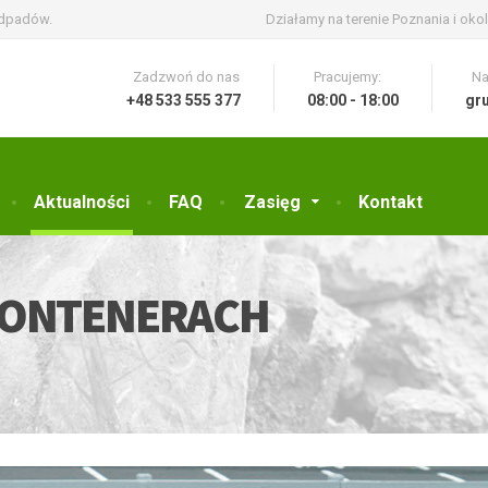
odpadów.
Działamy na terenie Poznania i okol
Zadzwoń do nas
Pracujemy:
Na
+48 533 555 377
08:00 - 18:00
gr
Aktualności
FAQ
Zasięg
Kontakt
KONTENERACH