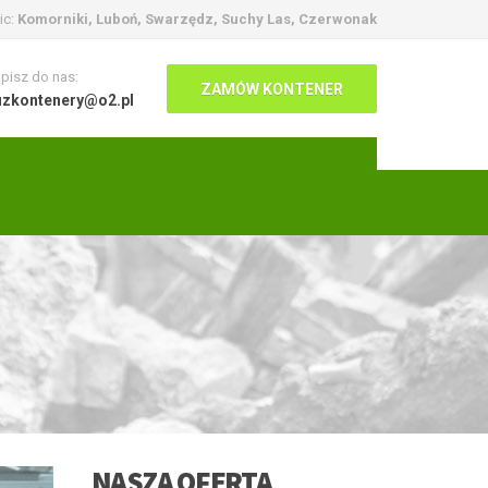
ic:
Komorniki, Luboń, Swarzędz, Suchy Las, Czerwonak
pisz do nas:
ZAMÓW KONTENER
uzkontenery@o2.pl
NASZA OFERTA