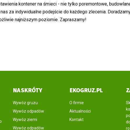
tawienia kontener na śmieci - nie tylko poremontowe, budowlane
nią nas za indywidualne podejście do każdego zlecenia. Doradzam
możliwie najniższym poziomie. Zapraszamy!
NA SKRÓTY
EKOGRUZ.PL
Z
Wywóz gruzu
O firmie
Sk
ko
Wywóz odpadów
Aktualności
po
Wywóz ziemi
Kontakt
o
do
Wywóz odpadów
r