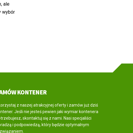
, ale
y wybór
AMÓW KONTENER
orzystaj z naszej atrakcyjnej oferty i zamów już dziś
ntener. Jeśli nie jesteś pewien jaki wymiar kontenera
trzebujesz, skontaktuj się z nami. Nasi specjaliści
radzą i podpowiedzą, który będzie optymalnym
ozwiązaniem.