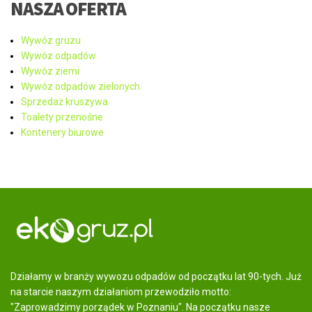
NASZA OFERTA
Wywóz gruzu
Wywóz odpadów
Wywóz ziemi
Wywóz odpadów zielonych
Sprzedaż kruszywa
Toalety przenośne
Kontenery biurowe
Działamy w branży wywozu odpadów od początku lat 90-tych. Już
na starcie naszym działaniom przewodziło motto:
"Zaprowadzimy porządek w Poznaniu". Na początku nasze