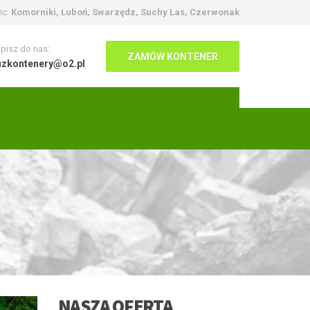
ic:
Komorniki, Luboń, Swarzędz, Suchy Las, Czerwonak
pisz do nas:
ZAMÓW KONTENER
uzkontenery@o2.pl
NASZA OFERTA