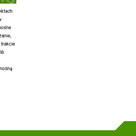
ektach
w
enośne
zanie,
trakcie
ób
enośną