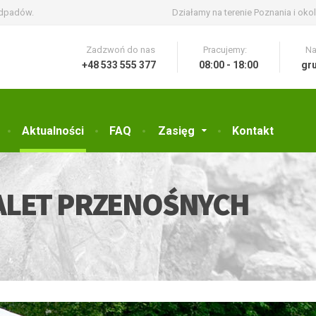
odpadów.
Działamy na terenie Poznania i okol
Zadzwoń do nas
Pracujemy:
Na
+48 533 555 377
08:00 - 18:00
gr
Aktualności
FAQ
Zasięg
Kontakt
ALET PRZENOŚNYCH