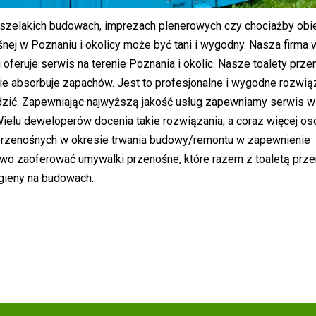
szelakich budowach, imprezach plenerowych czy chociażby obi
nej w Poznaniu i okolicy może być tani i wygodny. Nasza firma 
oferuje serwis na terenie Poznania i okolic. Nasze toalety prz
nie absorbuje zapachów. Jest to profesjonalne i wygodne rozwią
dzić. Zapewniając najwyższą jakość usług zapewniamy serwis w 
 Wielu deweloperów docenia takie rozwiązania, a coraz więcej os
przenośnych w okresie trwania budowy/remontu w zapewnienie
owo zaoferować umywalki przenośne, które razem z toaletą prz
gieny na budowach.