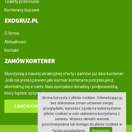
Toalety przenośne
Kontenery biurowe
EKOGRUZ.PL
O firmie
Aktualności
Kontakt
ZAMÓW KONTENER
Skorzystaj z naszej atrakcyjnej oferty i zamów już dziś kontener.
Jeśli nie jesteś pewien jaki wymiar kontenera potrzebujesz,
skontaktuj się z nami. Nasi specjaliści doradzą i podpowiedzą,
który będzie optymalnym rozwiązaniem.
Strona korzysta z plików cookies. Odwiedzając ją
bez dokonania zmian ustawień swojej
ZAMÓW KONTENER
przeglądarki, wyrażasz zgodę na wykorzystanie
plików cookies w celu ułatwienia korzystania z
serwisu. Możesz określić warunki
przechowywania lub dostępu do plików cookies w
Twojej przeglądarce.
Rozumiem