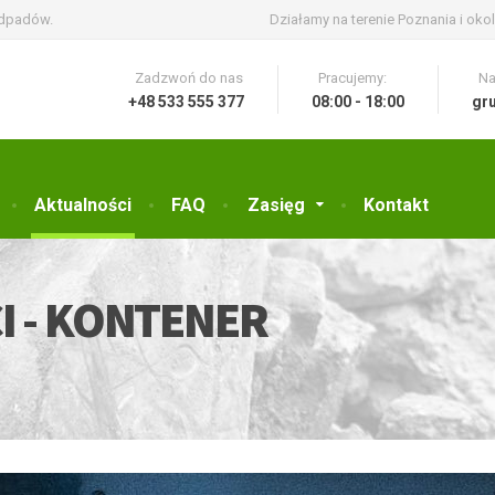
odpadów.
Działamy na terenie Poznania i okol
Zadzwoń do nas
Pracujemy:
Na
+48 533 555 377
08:00 - 18:00
gr
Aktualności
FAQ
Zasięg
Kontakt
I - KONTENER